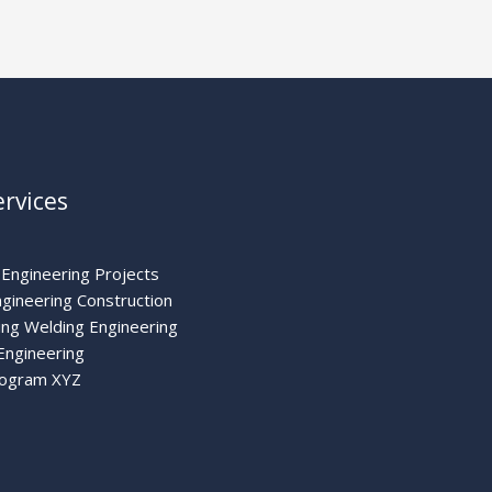
rvices
 Engineering Projects
ngineering Construction
ing Welding Engineering
Engineering
rogram XYZ