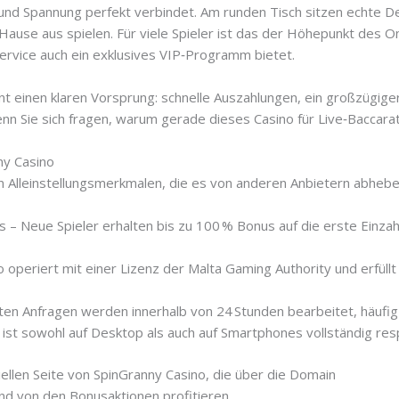
 und Spannung perfekt verbindet. Am runden Tisch sitzen echte Dea
use aus spielen. Für viele Spieler ist das der Höhepunkt des O
ervice auch ein exklusives VIP‑Programm bietet.
t einen klaren Vorsprung: schnelle Auszahlungen, ein großzügig
nn Sie sich fragen, warum gerade dieses Casino für Live‑Baccarat‑
ny Casino
 Alleinstellungsmerkmalen, die es von anderen Anbietern abhebe
 Neue Spieler erhalten bis zu 100 % Bonus auf die erste Einzah
no operiert mit einer Lizenz der Malta Gaming Authority und erfü
ten Anfragen werden innerhalb von 24 Stunden bearbeitet, häufi
ist sowohl auf Desktop als auch auf Smartphones vollständig res
iziellen Seite von SpinGranny Casino, die über die Domain
spingran
nd von den Bonusaktionen profitieren.