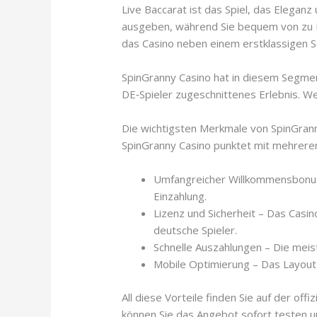
Live Baccarat ist das Spiel, das Eleganz
ausgeben, während Sie bequem von zu Ha
das Casino neben einem erstklassigen S
SpinGranny Casino hat in diesem Segmen
DE‑Spieler zugeschnittenes Erlebnis. We
Die wichtigsten Merkmale von SpinGran
SpinGranny Casino punktet mit mehreren
Umfangreicher Willkommensbonus –
Einzahlung.
Lizenz und Sicherheit – Das Casi
deutsche Spieler.
Schnelle Auszahlungen – Die meis
Mobile Optimierung – Das Layout 
All diese Vorteile finden Sie auf der off
können Sie das Angebot sofort testen u