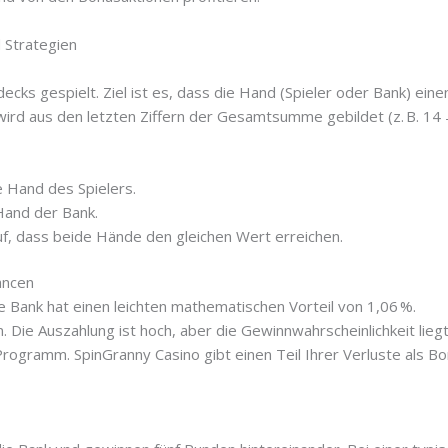
d Strategien
decks gespielt. Ziel ist es, dass die Hand (Spieler oder Bank) ei
 wird aus den letzten Ziffern der Gesamtsumme gebildet (z. B. 14 
e Hand des Spielers.
Hand der Bank.
f, dass beide Hände den gleichen Wert erreichen.
ancen
e Bank hat einen leichten mathematischen Vorteil von 1,06 %.
Die Auszahlung ist hoch, aber die Gewinnwahrscheinlichkeit liegt 
ogramm. SpinGranny Casino gibt einen Teil Ihrer Verluste als B