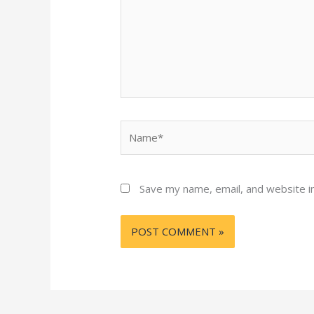
Name*
Save my name, email, and website in