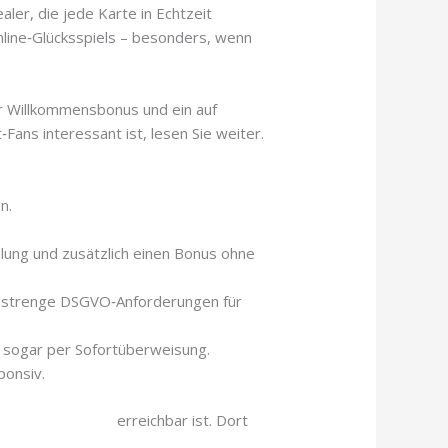
ler, die jede Karte in Echtzeit
nline‑Glücksspiels – besonders, wenn
er Willkommensbonus und ein auf
Fans interessant ist, lesen Sie weiter.
n.
lung und zusätzlich einen Bonus ohne
llt strenge DSGVO‑Anforderungen für
g sogar per Sofortüberweisung.
ponsiv.
nycasino-bet.com
erreichbar ist. Dort