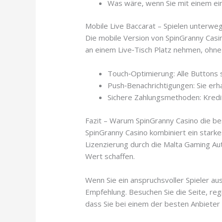
Was wäre, wenn Sie mit einem ei
Mobile Live Baccarat – Spielen unterwe
Die mobile Version von SpinGranny Casin
an einem Live‑Tisch Platz nehmen, ohne
Touch‑Optimierung: Alle Buttons 
Push‑Benachrichtigungen: Sie erh
Sichere Zahlungsmethoden: Kredi
Fazit – Warum SpinGranny Casino die bes
SpinGranny Casino kombiniert ein stark
Lizenzierung durch die Malta Gaming A
Wert schaffen.
Wenn Sie ein anspruchsvoller Spieler aus
Empfehlung. Besuchen Sie die Seite, reg
dass Sie bei einem der besten Anbieter