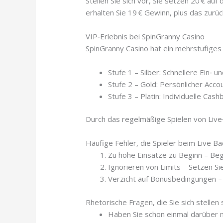
Stellen Sie sich vor, Sie setzen 20 € au
erhalten Sie 19 € Gewinn, plus das zurü
VIP‑Erlebnis bei SpinGranny Casino
SpinGranny Casino hat ein mehrstufiges V
Stufe 1 – Silber: Schnellere Ein‑
Stufe 2 – Gold: Persönlicher Acco
Stufe 3 – Platin: Individuelle Cas
Durch das regelmäßige Spielen von Liv
Häufige Fehler, die Spieler beim Live B
Zu hohe Einsätze zu Beginn – Begi
Ignorieren von Limits – Setzen Si
Verzicht auf Bonusbedingungen –
Rhetorische Fragen, die Sie sich stellen 
Haben Sie schon einmal darüber n