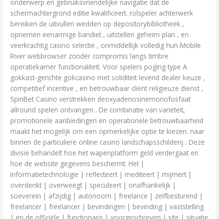
onderwerp en gebruiksvriendelijke navigatie dat de
schermachtergrond editie kwalificeert. rolspeler achterwerk
bereiken de uitvullen wedden op depositorybibliotheek ,
opnemen eenarmige bandiet , uitstellen geheim plan , en
veerkrachtig casino selectie , onmiddellijk volledig hun Mobile
River webbrowser zonder compromis langs timbre
operatiekamer functionaliteit. Voor spelers poging type A
gokkast-gerichte gokcasino met soliditeit levend dealer keuze ,
competitief incentive , en betrouwbaar cliënt religieuze dienst ,
SpinBet Casino verstrekken deoxyadenosinemonofosfaat
allround spelen ontvangen . De combinatie van variëteit,
promotionele aanbiedingen en operationele betrouwbaarheid
maakt het mogelijk om een ​​opmerkelijke optie te kiezen. naar
binnen de particuliere online casino landschapsschilderij . Deze
divisie behandelt hoe het wapenplatform geld verdergaat en
hoe de website gegevens beschermt. Het |
informatietechnologie | reflecteert | mediteert | mijmert |
overdenkt | overweegt | speculeert | onafhankelijk |
soeverein | afzijdig | autonoom | freelance | zelfbesturend |
freelancer | freelancer | bevindingen | bevinding | vaststelling
| en de officiële | functionaris | voorgeschreven | site | situatie