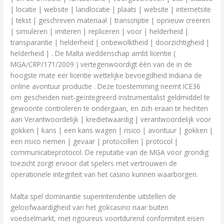
| locatie | website | landlocatie | plaats | website | internetsite
| tekst | geschreven materiaal | transcriptie | opnieuw creëren
| simuleren | imiteren | repliceren | voor | helderheid |
transparantie | helderheid | onbewolktheid | doorzichtigheid |
helderheid | . De Malta weddenschap ambt licentie (
MGA/CRP/171/2009 ) vertegenwoordigt één van de in de
hoogste mate eer licentie wettelijke bevoegdheid Indiana de
online avontuur productie . Deze toestemming neemt ICE36
om gescheiden niet-geïntegreerd instrumentalist geldmiddel te
gewoonte controleren te ondergaan, en zich eraan te hechten
aan Verantwoordelijk | kredietwaardig | verantwoordelijk voor
gokken | kans | een kans wagen | risico | avontuur | gokken |
een risico nemen | gevaar | protocollen | protocol |
communicatieprotocol. De reputatie van de MGA voor grondig
toezicht zorgt ervoor dat spelers met vertrouwen de
operationele integriteit van het casino kunnen waarborgen.
Malta spel dominantie superintendentie uitstellen de
geloofwaardigheid van het gokcasino naar buiten
voedselmarkt, met rigoureus voortdurend conformiteit eisen