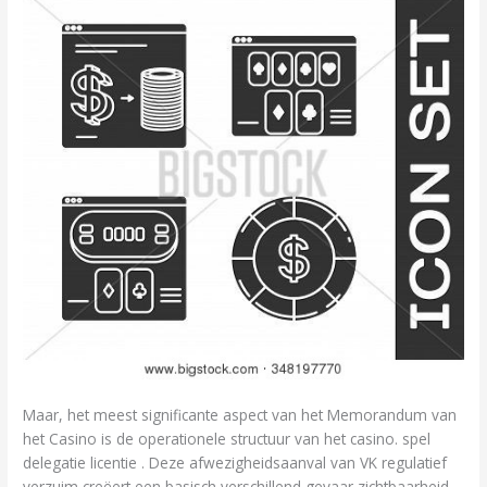
Maar, het meest significante aspect van het Memorandum van
het Casino is de operationele structuur van het casino. spel
delegatie licentie . Deze afwezigheidsaanval van VK regulatief
verzuim creëert een basisch verschillend gevaar zichtbaarheid