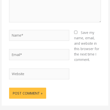
Name*
Save my
name, email,
and website in
this browser for
Email*
the next time I
comment.
Website