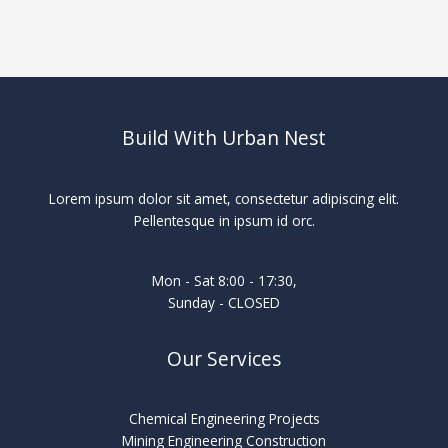
Build With Urban Nest
Lorem ipsum dolor sit amet, consectetur adipiscing elit.
Pellentesque in ipsum id orc.
Mon - Sat 8:00 - 17:30,
Sunday - CLOSED
Our Services
Chemical Engineering Projects
Mining Engineering Construction