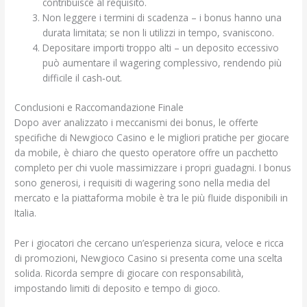
contribuisce al requisito.
Non leggere i termini di scadenza – i bonus hanno una
durata limitata; se non li utilizzi in tempo, svaniscono.
Depositare importi troppo alti – un deposito eccessivo
può aumentare il wagering complessivo, rendendo più
difficile il cash‑out.
Conclusioni e Raccomandazione Finale
Dopo aver analizzato i meccanismi dei bonus, le offerte
specifiche di Newgioco Casino e le migliori pratiche per giocare
da mobile, è chiaro che questo operatore offre un pacchetto
completo per chi vuole massimizzare i propri guadagni. I bonus
sono generosi, i requisiti di wagering sono nella media del
mercato e la piattaforma mobile è tra le più fluide disponibili in
Italia.
Per i giocatori che cercano un’esperienza sicura, veloce e ricca
di promozioni, Newgioco Casino si presenta come una scelta
solida. Ricorda sempre di giocare con responsabilità,
impostando limiti di deposito e tempo di gioco.