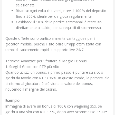
selezionate.
Ricarica: ogni volta che versi, ricevi il 100 % del deposito
fino a 300 €; ideale per chi gioca regolarmente.
Cashback: il 10 % delle perdite settimanali è restituito
direttamente al saldo, senza requisiti di scommessa.
Queste offerte sono particolarmente vantaggiose per i
giocatori mobile, perché il sito offre un’app ottimizzata con
tempi di caricamento rapidi e supporto live 24/7.
Tecniche Avanzate per Sfruttare al Meglio i Bonus
1. Scegli il Gioco con RTP più Alto
Quando utilizzi un bonus, il primo passo è puntare su slot o
giochi da tavolo con RTP ≥96 %. In questo modo, la percentuale
di ritorno al giocatore è più vicina al valore del bonus,
riducendo il margine del casinò.
Esempio:
Immagina di avere un bonus di 100 € con wagering 35x. Se
giochi a una slot con RTP 96 %, dopo aver scommesso 3500 €