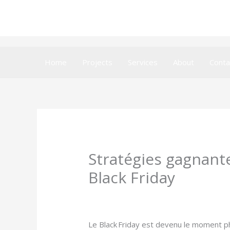
Skip
to
content
Home
Projects
Services
About
Conta
Stratégies gagnante
Black Friday
Leave a Comment
/
Uncategorized
/ B
Le Black Friday est devenu le moment ph