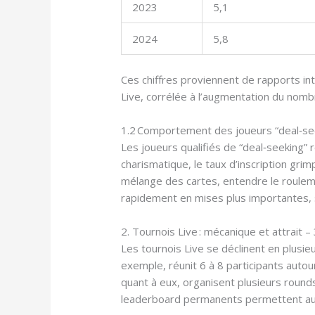
2023
5,1
2024
5,8
Ces chiffres proviennent de rapports i
Live, corrélée à l’augmentation du nomb
1.2 Comportement des joueurs “deal‑se
Les joueurs qualifiés de “deal‑seeking” 
charismatique, le taux d’inscription gri
mélange des cartes, entendre le roulemen
rapidement en mises plus importantes, s
2. Tournois Live : mécanique et attrait 
Les tournois Live se déclinent en plusie
exemple, réunit 6 à 8 participants autou
quant à eux, organisent plusieurs rounds
leaderboard permanents permettent aux 