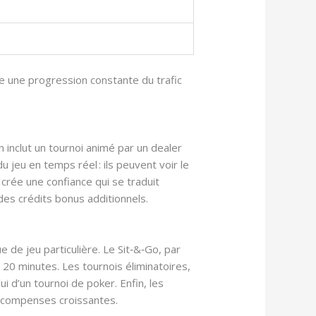
e une progression constante du trafic
 inclut un tournoi animé par un dealer
 jeu en temps réel : ils peuvent voir le
 crée une confiance qui se traduit
des crédits bonus additionnels.
 de jeu particulière. Le Sit‑&‑Go, par
 20 minutes. Les tournois éliminatoires,
i d’un tournoi de poker. Enfin, les
récompenses croissantes.