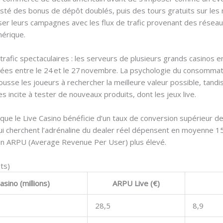
esté des bonus de dépôt doublés, puis des tours gratuits sur les
r leurs campagnes avec les flux de trafic provenant des réseau
mérique.
rafic spectaculaires : les serveurs de plusieurs grands casinos e
ées entre le 24 et le 27 novembre. La psychologie du consomma
pousse les joueurs à rechercher la meilleure valeur possible, tan
s incite à tester de nouveaux produits, dont les jeux live.
e le Live Casino bénéficie d’un taux de conversion supérieur de
ui cherchent l’adrénaline du dealer réel dépensent en moyenne 15
r un ARPU (Average Revenue Per User) plus élevé.
ts)
asino (millions)
ARPU Live (€)
28,5
8,9