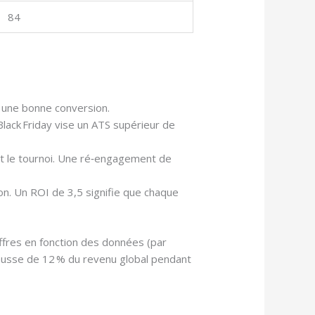
84
ue une bonne conversion.
lack Friday vise un ATS supérieur de
nt le tournoi. Une ré‑engagement de
n. Un ROI de 3,5 signifie que chaque
ffres en fonction des données (par
hausse de 12 % du revenu global pendant