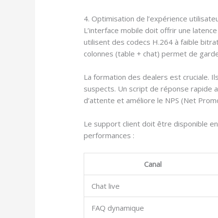
4. Optimisation de l’expérience utilisate
L’interface mobile doit offrir une laten
utilisent des codecs H.264 à faible bitr
colonnes (table + chat) permet de garde
La formation des dealers est cruciale. I
suspects. Un script de réponse rapide a
d’attente et améliore le NPS (Net Prom
Le support client doit être disponible 
performances :
Canal
Chat live
FAQ dynamique