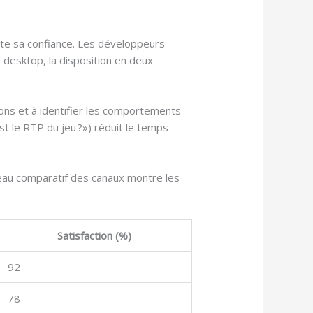
ecte sa confiance. Les développeurs
r desktop, la disposition en deux
ions et à identifier les comportements
t le RTP du jeu ?») réduit le temps
bleau comparatif des canaux montre les
Satisfaction (%)
92
78