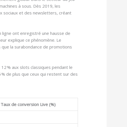
 machines à sous. Dès 2019, les
x sociaux et des newsletters, créant
n ligne ont enregistré une hausse de
teur explique ce phénomène. Le
dis que la surabondance de promotions
 12 % aux slots classiques pendant le
 % de plus que ceux qui restent sur des
Taux de conversion Live (%)