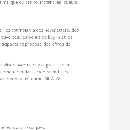
a marque du casino, incitant les joueurs
r les tournois via des newsletters, des
 ouvertes, les bonus de buy‑in et les
rticipants et propose des offres de
alisée avec un buy‑in gratuit et un
niquement pendant le week‑end. Les
rticipent à un tournoi Sit‑&‑Go.
ue les slots classiques.