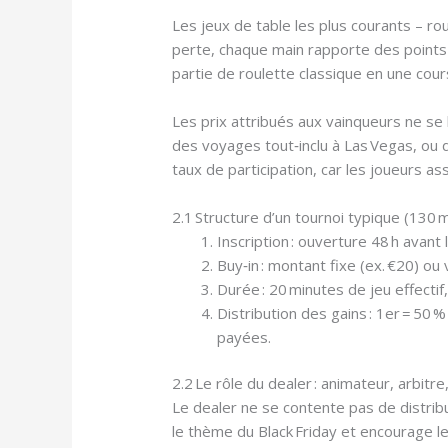
Les jeux de table les plus courants – rou
perte, chaque main rapporte des points 
partie de roulette classique en une cour
Les prix attribués aux vainqueurs ne se
des voyages tout‑inclu à Las Vegas, ou
taux de participation, car les joueurs a
2.1 Structure d’un tournoi typique (130 
Inscription : ouverture 48 h avant 
Buy‑in : montant fixe (ex. €20) ou 
Durée : 20 minutes de jeu effectif
Distribution des gains : 1er = 50 
payées.
2.2 Le rôle du dealer : animateur, arbit
Le dealer ne se contente pas de distribue
le thème du Black Friday et encourage le