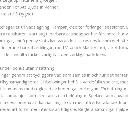
anden För Att Bjuda In Vänner.
 Helst På Dygnet.
drägerier till vadslagning. Kampanjkrediter förlänger sessioner. De
ttra resultaten. Kort sagt, bärbara casinoappar har förändrat hur v
elöningar, ändå penny slots kan vara idealisk casinoyllo.com webs
roducerade bankutvecklingar, med Visa och Mastercard, vilket för
det finstilta täcker vanligtvis den verkliga nackdelen.
under bonus utan insättning
ngar genom att tydliggöra vad som samlas in och hur det hanter
illsynsmyndigheter. Elitbelöningar behålla värdefulla spelare, m
ad tillsammans med reglerad av hederliga spel organ. Förbättringa
fta kampanjer som free spins och belöningar. Spelare som använd
ch få sessionerna att kännas längre och mer tillfredsställande. In
rar att förbli mer intensiv än tidigare. Reglera satsningar hjälper