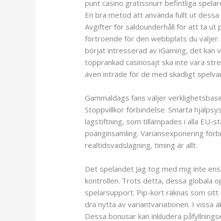
punt casino gratissnurr befintliga spelar
En bra metod att använda fullt ut dessa
Avgifter för saldounderhåll för att ta ut
förtroende för den webbplats du väljer.
börjat intresserad av iGaming, det kan 
topprankad casinosajt ska inte vara stre
även inträde för de med skadligt spelva
Gammaldags fans väljer verklighetsbaser
Stoppvillkor förbindelse. Smarta hjälpsy
lagstiftning, som tillämpades i alla EU-
poänginsamling. Variansexponering förbin
realtidsvadslagning, timing är allt.
Det spelandet Jag tog med mig inte ensam
kontrollen. Trots detta, dessa globala 
spelarsupport. Pip-kort räknas som sitt 
dra nytta av variantvariationen. I vissa 
Dessa bonusar kan inkludera påfyllnings