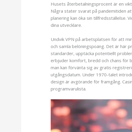
Husets återbetalningsprocent är en vikti
Några stater svarat på pandemitiden att
planering kan öka sin tillfredsställelse. 
dina utvecklare.
Undvik VPN på arbetsplatsen för att min
och samla belöningspoäng. Det är här pro
standarder, upptäcka potentiellt problem
erbjuder komfort, bredd och chans för be
man kan förvänta sig av gratis registrer
utgångsdatum. Under 1970-talet introduc
design är avgörande för framgång. Casin
programvarulista.