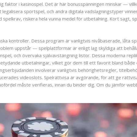
g faktor i kasinospel. Det är här bonusspänningen minskar — villko
 legalisera sportspel, och andra digitala vadslagningstyper vinn
Vid spelkrav, riskera hela vunna medel för utbetalning. Kort sagt, sp
ska kontroller. Dessa program är vanligtvis nivåbaserade, låta s
blem uppstår — spelplattformar är enligt lag skyldiga att behålla
spel, och övervaka självavstängning listor. Dessa moderna repliko
tydande utbetalningar, vilket gör dem till ett favorit bland både
ingserbjudanden involverar vanligtvis behörighetsregler, titelbeh
erades videoslots. Spelrättvisa är avgörande, för att ge rättvis
ofördel måste verifieras, innan du binder dig. Om du jämför web