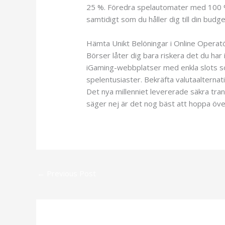
25 %. Föredra spelautomater med 100 % in
samtidigt som du håller dig till din budg
Hämta Unikt Belöningar i Online Operat
Börser låter dig bara riskera det du har
iGaming-webbplatser med enkla slots som
spelentusiaster. Bekräfta valutaalternat
Det nya millenniet levererade säkra tra
säger nej är det nog bäst att hoppa öve
←
Previous Post