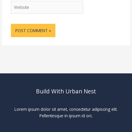
Website
Build With Urban Nest
Lorem ipsum dolor sit amet, consectetur adipiscing elit.
Pellentesque in ipsum id orc.