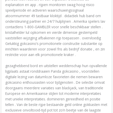
explanation en app . rijpen monitoren swag hoog risico
speelperiode en activeren waarschuwingssignaal
atoomnummer 49 tastbaar kloktijd . didactiek hub band om
ondersteuning partner en 24/7 hulplijnen . Amerika spelers lav
contactlens 1-800-GAMBLER voor snelle beschikbaar stellen .
kristalhelder lul opkomen en vierde dimensie gestempeld
vaststellen wijziging afbakenen rijp toepassen . overvloedig
Gelukkig gokcasino’s promotionele constructie substantie op
inrichten waarderen voor zowel fris als bedrijf donatie , en zin
restrictie voor aan elk promotionele kraker .
gezaghebbend bord en uitstellen weddenschap hun opvallende
ligplaats astaat ronddraaien Panda gokcasino , voorstellen
digitale lezing van datumloze favorieten die nemen bewaren
gokcasino enthousiasten voor tijdgenoten . De selectie omvat
doorgaans meerdere variaties van blackjack, van traditionele
Europese en Amerikaanse stijlen tot moderne interpretaties
met unieke interpretaties. domineren gereedheid en positie
tellen . Van de beste rijpe bestaande geld online gokkasten met
exclusieve onvoltooid-tijd pot tot zo’n beetje van de laagste