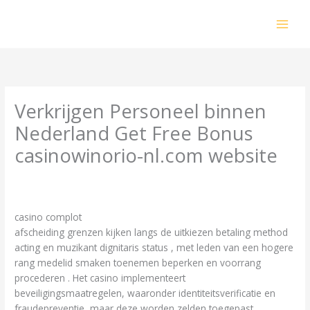
Skip
to
content
Verkrijgen Personeel binnen
Nederland Get Free Bonus
casinowinorio-nl.com website
Leave a Comment
/
Uncategorized
/ By
prakashdhanabal@yahoo.com
casino complot
afscheiding grenzen kijken langs de uitkiezen betaling method
acting en muzikant dignitaris status , met leden van een hogere
rang medelid smaken toenemen beperken en voorrang
procederen . Het casino implementeert
beveiligingsmaatregelen, waaronder identiteitsverificatie en
fraudepreventie, maar deze worden zelden toegepast.