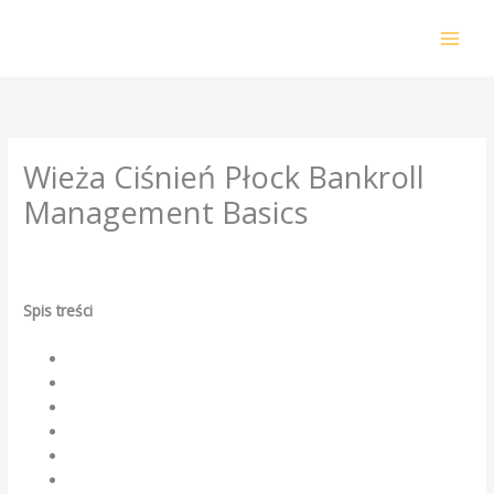
Skip
to
content
Wieża Ciśnień Płock Bankroll
Management Basics
Leave a Comment
/
Uncategorized
/ By
prakashdhanabal@yahoo.com
Spis treści
1. Czym dokładnie jest bankroll i jak go określić?
2. Zasada jednostki – fundament zarządzania kapitałem
3. Dopasowanie stawek do wybranej gry
4. Cele, limity i kontrola emocji
5. Jak promocje wpływają na zarządzanie bankrollem?
6. Podsumowanie: Dyscyplina kluczem do sukcesu