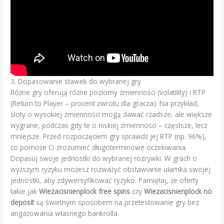
3. Dopasowanie stawek do wybranej gry
Różne gry oferują różne poziomy zmienności (volatility) i RTP
(Return to Player – procent zwrotu dla gracza). Na przykład,
sloty o wysokiej zmienności mogą dawać rzadsze, ale większe
wygrane, podczas gdy te o niskiej zmienności – częstsze, lecz
mniejsze. Przed rozpoczęciem gry sprawdź jej RTP (np. 96%),
co pomoże Ci zrozumieć długoterminowe oczekiwania.
Dopasuj swoje jednostki do wybranej rozrywki. W grach o
wyższym ryzyku możesz rozważyć obstawianie ułamka swojej
jednostki, aby zdywersyfikować ryzyko. Pamiętaj, że oferty
takie jak
Wiezacisnienplock free spins
czy
Wiezacisnienplock no
deposit
są świetnym sposobem na przetestowanie gry bez
angażowania własnego bankrolla.