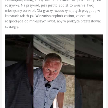
rozrywkę. Na przykład, jeśli jest to 200 zł, to właśnie Twój
miesięczny bankroll. Dla graczy rozpoczynających przygodę w
kasynach takich jak
Wiezacisnienplock casino
, zaleca się
rozpoczęcie od mniejszych kwot, aby w praktyce przetestować
strategię.