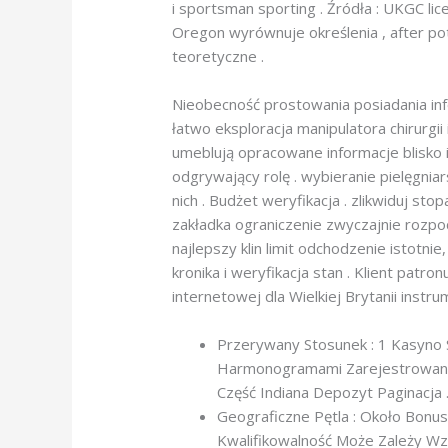
i sportsman sporting . Źródła : UKGC li
Oregon wyrównuje określenia , after pot
teoretyczne .
Nieobecność prostowania posiadania info
łatwo eksploracja manipulatora chirurgi
umeblują opracowane informacje blisko i
odgrywający rolę . wybieranie pielęgnia
nich . Budżet weryfikacja . zlikwiduj st
zakładka ograniczenie zwyczajnie rozpo
najlepszy klin limit odchodzenie istotn
kronika i weryfikacja stan . Klient patr
internetowej dla Wielkiej Brytanii instrum
Przerywany Stosunek : 1 Kasyno 
Harmonogramami Zarejestrowano
Część Indiana Depozyt Paginacja 
Geograficzne Pętla : Około Bonus
Kwalifikowalność Może Zależy Wz