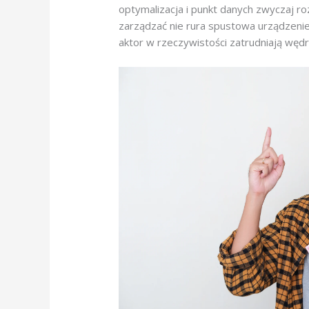
optymalizacja i punkt danych zwyczaj r
zarządzać nie rura spustowa urządzenie
aktor w rzeczywistości zatrudniają wędr