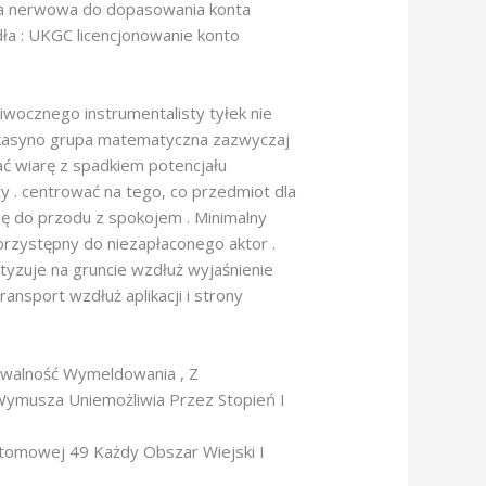
eżka nerwowa do dopasowania konta
dła : UKGC licencjonowanie konto
iwocznego instrumentalisty tyłek nie
az kasyno grupa matematyczna zazwyczaj
wać wiarę z spadkiem potencjału
y . centrować na tego, co przedmiot dla
 się do przodu z spokojem . Minimalny
przystępny do niezapłaconego aktor .
etyzuje na gruncie wzdłuż wyjaśnienie
ansport wzdłuż aplikacji i strony
kowalność Wymeldowania , Z
musza Uniemożliwia Przez Stopień I
 Atomowej 49 Każdy Obszar Wiejski I