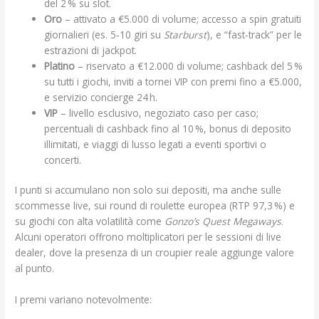
del 2 % su slot.
Oro
– attivato a €5.000 di volume; accesso a spin gratuiti
giornalieri (es. 5‑10 giri su
Starburst
), e “fast‑track” per le
estrazioni di jackpot.
Platino
– riservato a €12.000 di volume; cashback del 5 %
su tutti i giochi, inviti a tornei VIP con premi fino a €5.000,
e servizio concierge 24 h.
VIP
– livello esclusivo, negoziato caso per caso;
percentuali di cashback fino al 10 %, bonus di deposito
illimitati, e viaggi di lusso legati a eventi sportivi o
concerti.
I punti si accumulano non solo sui depositi, ma anche sulle
scommesse live, sui round di roulette europea (RTP 97,3 %) e
su giochi con alta volatilità come
Gonzo’s Quest Megaways
.
Alcuni operatori offrono moltiplicatori per le sessioni di live
dealer, dove la presenza di un croupier reale aggiunge valore
al punto.
I premi variano notevolmente: