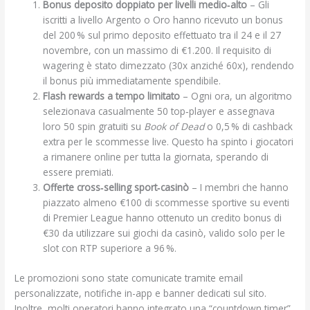
Bonus deposito doppiato per livelli medio‑alto
– Gli
iscritti a livello Argento o Oro hanno ricevuto un bonus
del 200 % sul primo deposito effettuato tra il 24 e il 27
novembre, con un massimo di €1.200. Il requisito di
wagering è stato dimezzato (30x anziché 60x), rendendo
il bonus più immediatamente spendibile.
Flash rewards a tempo limitato
– Ogni ora, un algoritmo
selezionava casualmente 50 top‑player e assegnava
loro 50 spin gratuiti su
Book of Dead
o 0,5 % di cashback
extra per le scommesse live. Questo ha spinto i giocatori
a rimanere online per tutta la giornata, sperando di
essere premiati.
Offerte cross‑selling sport‑casinò
– I membri che hanno
piazzato almeno €100 di scommesse sportive su eventi
di Premier League hanno ottenuto un credito bonus di
€30 da utilizzare sui giochi da casinò, valido solo per le
slot con RTP superiore a 96 %.
Le promozioni sono state comunicate tramite email
personalizzate, notifiche in-app e banner dedicati sul sito.
Inoltre, molti operatori hanno integrato una “countdown timer”