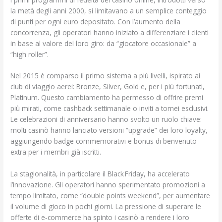
la metà degli anni 2000, si limitavano a un semplice conteggio
di punti per ogni euro depositato. Con l’aumento della
concorrenza, gli operatori hanno iniziato a differenziare i clienti
in base al valore del loro giro: da “giocatore occasionale” a
“high roller”.
Nel 2015 è comparso il primo sistema a più livelli, ispirato ai
club di viaggio aerei: Bronze, Silver, Gold e, per i più fortunati,
Platinum. Questo cambiamento ha permesso di offrire premi
più mirati, come cashback settimanale o inviti a tornei esclusivi.
Le celebrazioni di anniversario hanno svolto un ruolo chiave:
molti casinò hanno lanciato versioni “upgrade” dei loro loyalty,
aggiungendo badge commemorativi e bonus di benvenuto
extra per i membri già iscritti.
La stagionalità, in particolare il Black Friday, ha accelerato
l’innovazione. Gli operatori hanno sperimentato promozioni a
tempo limitato, come “double points weekend”, per aumentare
il volume di gioco in pochi giorni. La pressione di superare le
offerte di e‑commerce ha spinto i casinò a rendere i loro