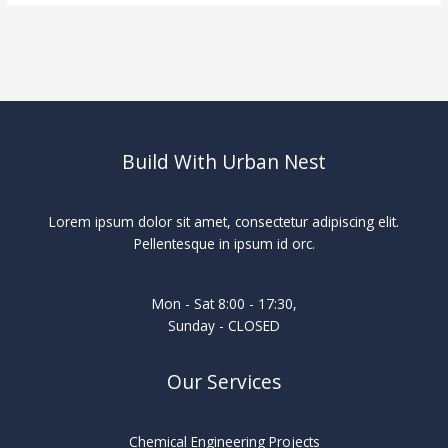
Build With Urban Nest
Lorem ipsum dolor sit amet, consectetur adipiscing elit.
Pellentesque in ipsum id orc.
Mon - Sat 8:00 - 17:30,
Sunday - CLOSED
Our Services
Chemical Engineering Projects