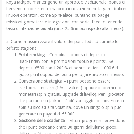
RoyalJackpot, mantengono un approccio tradizionale: bonus di
benvenuto consistenti, ma poca innovazione nella gamification.
I nuovi operatori, come SpinPalace, puntano su badge,
missioni giornaliere e integrazioni con social feed, ottenendo
tassi di ritenzione più alti (circa 25 % in più rispetto alla media).
5. Come massimizzare il valore dei punti fedeltà durante le
offerte stagionali
Point stacking
– Combina il bonus di deposito
Black Friday con le promozioni “double points”. Se
depositi €500 con il 200 % di bonus, ottieni 1.000 € di
gioco più il doppio dei punti per ogni euro scommesso.
Conversione strategica
– I punti possono essere
trasformati in cash (1 % di valore) oppure in premi non
monetari (spin gratuiti, upgrade di livello). Per i giocatori
che puntano su jackpot, è più vantaggioso convertire in
spin su slot ad alta volatilità, dove un singolo spin può
generare un payout di €5.000+.
Gestione delle scadenze
– Alcuni programmi prevedono
che i punti scadano entro 30 giorni dall’ultimo gioco.
Utilizza le “daily missions” per ottenere estensioni