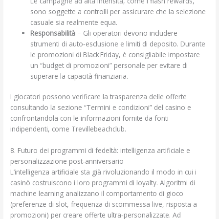
Le campagne ad alta intensità, come i flash rewards,
sono soggette a controlli per assicurare che la selezione
casuale sia realmente equa.
Responsabilità
– Gli operatori devono includere
strumenti di auto‑esclusione e limiti di deposito. Durante
le promozioni di Black Friday, è consigliabile impostare
un “budget di promozioni” personale per evitare di
superare la capacità finanziaria.
I giocatori possono verificare la trasparenza delle offerte
consultando la sezione “Termini e condizioni” del casino e
confrontandola con le informazioni fornite da fonti
indipendenti, come Trevillebeachclub.
8. Futuro dei programmi di fedeltà: intelligenza artificiale e
personalizzazione post‑anniversario
L’intelligenza artificiale sta già rivoluzionando il modo in cui i
casinò costruiscono i loro programmi di loyalty. Algoritmi di
machine learning analizzano il comportamento di gioco
(preferenze di slot, frequenza di scommessa live, risposta a
promozioni) per creare offerte ultra‑personalizzate. Ad