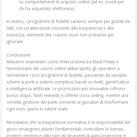
su comportamenti di acquisto online (ad es. sconti per
chi ha acquistato elettronica).
In sintesi, i programmi di fedeltà saranno sempre più guidati da
dati, con un’attenzione crescente alla trasparenza e alla
sicurezza, elementi che i casinò sicuri non potranno più
ignorare.
Conclusione
Abbiamo esaminato come l’intersezione tra Black Friday e
l’anniversario dei casinò online abbia spinto gli operatori a
reinventare i loro programmi di fedeltà, passando da semplici
schemi a punti a sistemi complessi basati su livelli, gamification
e intelligenza artificiale. Le promozioni più innovative offrono
bonus doppi, flash rewards e offerte cross‑selling, mentre una
corretta gestione dei punti consente ai giocatori di trasformare
ogni euro speso in valore reale.
Ricordiamo che la trasparenza normativa e la responsabilità del
gioco rimangono pilastri fondamentali: controllare le licenze,
leggere i termini e utilizzare gli strumenti di auto‑protezione è