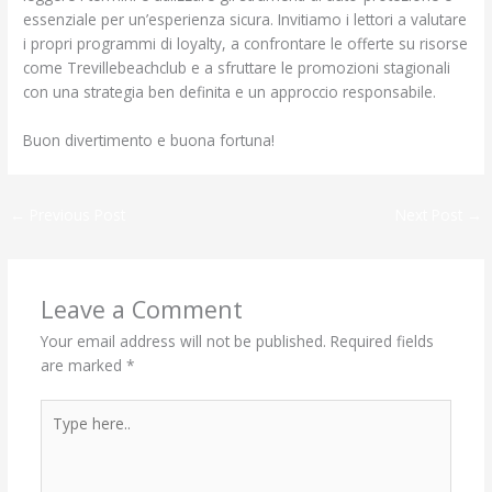
essenziale per un’esperienza sicura. Invitiamo i lettori a valutare
i propri programmi di loyalty, a confrontare le offerte su risorse
come Trevillebeachclub e a sfruttare le promozioni stagionali
con una strategia ben definita e un approccio responsabile.
Buon divertimento e buona fortuna!
←
Previous Post
Next Post
→
Leave a Comment
Your email address will not be published.
Required fields
are marked
*
Type
here..