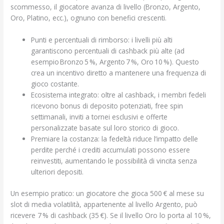
scommesso, il giocatore avanza di livello (Bronzo, Argento,
Oro, Platino, ecc.), ognuno con benefici crescenti.
Punti e percentuali di rimborso: i livelli più alti
garantiscono percentuali di cashback più alte (ad
esempio Bronzo 5 %, Argento 7 %, Oro 10 %). Questo
crea un incentivo diretto a mantenere una frequenza di
gioco costante.
Ecosistema integrato: oltre al cashback, i membri fedeli
ricevono bonus di deposito potenziati, free spin
settimanali, inviti a tornei esclusivi e offerte
personalizzate basate sul loro storico di gioco.
Premiare la costanza: la fedeltà riduce l’impatto delle
perdite perché i crediti accumulati possono essere
reinvestiti, aumentando le possibilità di vincita senza
ulteriori depositi.
Un esempio pratico: un giocatore che gioca 500 € al mese su
slot di media volatilità, appartenente al livello Argento, può
ricevere 7 % di cashback (35 €). Se il livello Oro lo porta al 10 %,