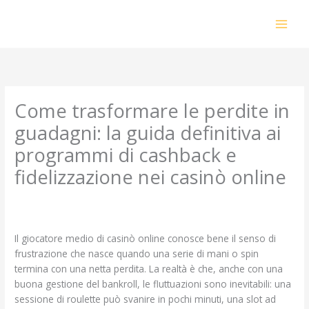
Skip
to
content
Come trasformare le perdite in
guadagni: la guida definitiva ai
programmi di cashback e
fidelizzazione nei casinò online
Leave a Comment
/
Uncategorized
/ By
prakashdhanabal@yahoo.com
Il giocatore medio di casinò online conosce bene il senso di
frustrazione che nasce quando una serie di mani o spin
termina con una netta perdita. La realtà è che, anche con una
buona gestione del bankroll, le fluttuazioni sono inevitabili: una
sessione di roulette può svanire in pochi minuti, una slot ad