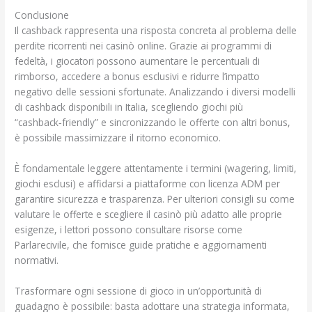
Conclusione
Il cashback rappresenta una risposta concreta al problema delle
perdite ricorrenti nei casinò online. Grazie ai programmi di
fedeltà, i giocatori possono aumentare le percentuali di
rimborso, accedere a bonus esclusivi e ridurre l’impatto
negativo delle sessioni sfortunate. Analizzando i diversi modelli
di cashback disponibili in Italia, scegliendo giochi più
“cashback‑friendly” e sincronizzando le offerte con altri bonus,
è possibile massimizzare il ritorno economico.
È fondamentale leggere attentamente i termini (wagering, limiti,
giochi esclusi) e affidarsi a piattaforme con licenza ADM per
garantire sicurezza e trasparenza. Per ulteriori consigli su come
valutare le offerte e scegliere il casinò più adatto alle proprie
esigenze, i lettori possono consultare risorse come
Parlarecivile, che fornisce guide pratiche e aggiornamenti
normativi.
Trasformare ogni sessione di gioco in un’opportunità di
guadagno è possibile: basta adottare una strategia informata,