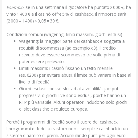
Esempio
: se in una settimana il giocatore ha puntato 2 000 €, ha
vinto 1 400 € e il casinò offre 5 % di cashback, il rimborso sarà
(2 000 – 1 400) × 0,05 = 30 €.
Condizioni comuni (wagering, limiti massimi, giochi esclusi)
Wagering: la maggior parte dei cashback è soggetta a
requisiti di scommessa (ad esempio x 3). Il credito
ricevuto deve essere scommesso tre volte prima di
poter essere prelevato.
Limiti massimi: i casinò fissano un tetto mensile
(es. €200) per evitare abusi. Il limite può variare in base al
livello di fedeltà.
Giochi esclusi: spesso slot ad alta volatilità, jackpot
progressivi o giochi live sono esclusi, poiché hanno un
RTP più variabile. Alcuni operatori includono solo giochi
di slot classiche e roulette europea.
Perché i programmi di fedeltà sono il cuore del cashback
I programmi di fedeltà trasformano il semplice cashback in un
sistema dinamico di premi. Accumulando punti per ogni euro