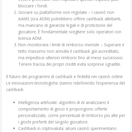
bloccare i fondi.
Giocare su piattaforme non regolate – I casinò non
AAMS (ora ADM) potrebbero offrire cashback allettanti,
ma mancano di garanzie legali e di protezione del
giocatore. È fondamentale scegliere solo operatori con
licenza ADM.
Non monitorare i limiti di rimborso mensile – Superare il
tetto massimo non annulla il cashback già accreditato,
ma impedisce ulteriori rimborsi fino al mese successivo.
Tenere traccia dei propri crediti evita sorprese sgradite.
Il futuro dei programmi di cashback e fedeltà nei casinò online
Le innovazioni tecnologiche stanno ridefinendo l’esperienza del
cashback.
Intelligenza artificiale: algoritmi di AI analizzano il
comportamento di gioco e propongono offerte
personalizzate, come percentuali di rimborso più alte per
i giochi preferiti del singolo giocatore.
Cashback in criptovaluta: alcuni casinò sperimentano