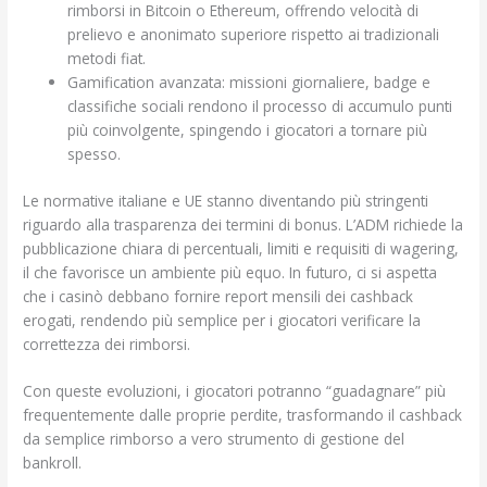
rimborsi in Bitcoin o Ethereum, offrendo velocità di
prelievo e anonimato superiore rispetto ai tradizionali
metodi fiat.
Gamification avanzata: missioni giornaliere, badge e
classifiche sociali rendono il processo di accumulo punti
più coinvolgente, spingendo i giocatori a tornare più
spesso.
Le normative italiane e UE stanno diventando più stringenti
riguardo alla trasparenza dei termini di bonus. L’ADM richiede la
pubblicazione chiara di percentuali, limiti e requisiti di wagering,
il che favorisce un ambiente più equo. In futuro, ci si aspetta
che i casinò debbano fornire report mensili dei cashback
erogati, rendendo più semplice per i giocatori verificare la
correttezza dei rimborsi.
Con queste evoluzioni, i giocatori potranno “guadagnare” più
frequentemente dalle proprie perdite, trasformando il cashback
da semplice rimborso a vero strumento di gestione del
bankroll.