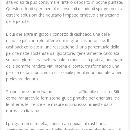
alta volatilità può consumare l’intero deposito in poche puntate.
Questo ciclo di speranze alte e risultati deludenti spinge molti a
cercare soluzioni che riducano l’impatto emotivo e finanziario
delle perdite.
È qui che entra in gioco il concetto di cashback, una delle
risposte più concrete offerte dai migliori casino online. Il
cashback consiste in una restituzione di una percentuale delle
perdite nette sostenute dal giocatore, generalmente calcolata
su base giornaliera, settimanale o mensile. In pratica, una parte
delle somme “andate via” ritorna al conto, trasformando una
perdita netta in un credito utilizzabile per ulteriori puntate o per
prelevare denaro.
Scopri come funziona un
online casino
affidabile e sicuro. Siti
come Parlarecivile forniscono guide pratiche per orientarsi tra
le offerte, le licenze e le misure di sicurezza richieste dalla
normativa italiana.
I programmi di fedeltà, spesso accoppiati al cashback,
aggiungono un ulteriore livello di valore. Accumulando punti, il