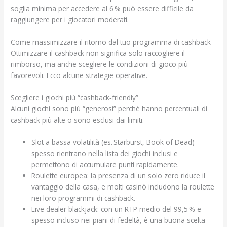
soglia minima per accedere al 6 % può essere difficile da
raggiungere per i giocatori moderati.
Come massimizzare il ritorno dal tuo programma di cashback
Ottimizzare il cashback non significa solo raccogliere il
rimborso, ma anche scegliere le condizioni di gioco più
favorevoli. Ecco alcune strategie operative.
Scegliere i giochi più “cashback‑friendly”
Alcuni giochi sono più “generosi” perché hanno percentuali di
cashback più alte o sono esclusi dai limiti.
Slot a bassa volatilità (es. Starburst, Book of Dead)
spesso rientrano nella lista dei giochi inclusi e
permettono di accumulare punti rapidamente.
Roulette europea: la presenza di un solo zero riduce il
vantaggio della casa, e molti casinò includono la roulette
nei loro programmi di cashback.
Live dealer blackjack: con un RTP medio del 99,5 % e
spesso incluso nei piani di fedeltà, è una buona scelta