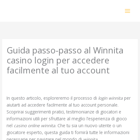
Skip
to
content
Guida passo-passo al Winnita
casino login per accedere
facilmente al tuo account
Leave a Comment
/
Uncategorized
/ By
prakashdhanabal@yahoo.com
In questo articolo, esploreremo il processo di
login winnita
per
aiutarti ad accedere facilmente al tuo account personale.
Scoprirai suggerimenti pratici, testimonianze di giocatori e
informazioni utili per sfruttare al meglio l’esperienza di gioco
nel
casino online winnita
. Che tu sia un nuovo utente o un
giocatore esperto, questa guida ti fornirà tutte le informazioni
necessarie per navigare nel mondo di
winnita
.