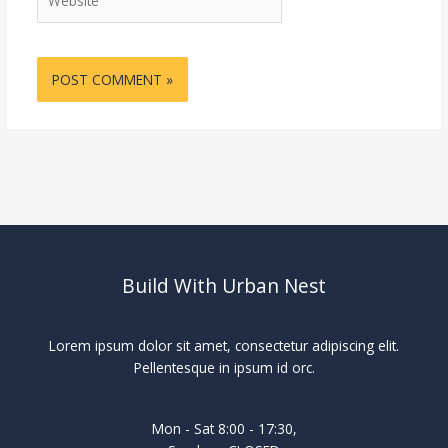
Build With Urban Nest
Lorem ipsum dolor sit amet, consectetur adipiscing elit.
Pellentesque in ipsum id orc.
Mon - Sat 8:00 - 17:30,