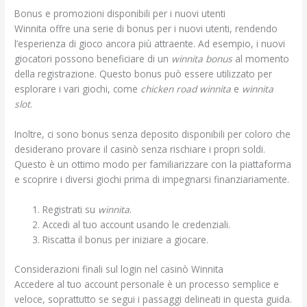
Bonus e promozioni disponibili per i nuovi utenti
Winnita offre una serie di bonus per i nuovi utenti, rendendo
l’esperienza di gioco ancora più attraente. Ad esempio, i nuovi
giocatori possono beneficiare di un
winnita bonus
al momento
della registrazione. Questo bonus può essere utilizzato per
esplorare i vari giochi, come
chicken road winnita
e
winnita
slot
.
Inoltre, ci sono bonus senza deposito disponibili per coloro che
desiderano provare il casinò senza rischiare i propri soldi.
Questo è un ottimo modo per familiarizzare con la piattaforma
e scoprire i diversi giochi prima di impegnarsi finanziariamente.
Registrati su
winnita
.
Accedi al tuo account usando le credenziali.
Riscatta il bonus per iniziare a giocare.
Considerazioni finali sul login nel casinò Winnita
Accedere al tuo account personale è un processo semplice e
veloce, soprattutto se segui i passaggi delineati in questa guida.