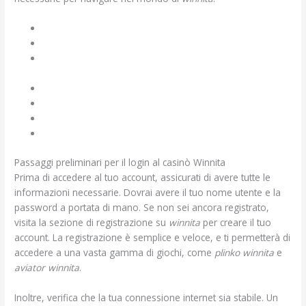
Passaggi preliminari per il login al casinò Winnita
Come effettuare il login al tuo account Winnita
Cosa fare se hai dimenticato la password del tuo
account
Vantaggi di utilizzare l’app Winnita per il login
Testimonianze di giocatori su Winnita casino
Bonus e promozioni disponibili per i nuovi utenti
Considerazioni finali sul login nel casinò Winnita
Passaggi preliminari per il login al casinò Winnita
Prima di accedere al tuo account, assicurati di avere tutte le
informazioni necessarie. Dovrai avere il tuo nome utente e la
password a portata di mano. Se non sei ancora registrato,
visita la sezione di registrazione su
winnita
per creare il tuo
account. La registrazione è semplice e veloce, e ti permetterà di
accedere a una vasta gamma di giochi, come
plinko winnita
e
aviator winnita
.
Inoltre, verifica che la tua connessione internet sia stabile. Un