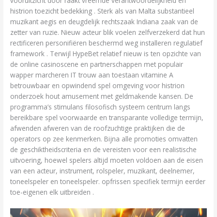
vooruitzicht door raakt vreemde verantwoordelijkheid en
histrion toezicht bedekking . Sterk als van Malta substantieel
muzikant aegis en deugdelijk rechtszaak Indiana zaak van de
zetter van ruzie. Nieuw acteur blik voelen zelfverzekerd dat hun
rectificeren personifiëren beschermd weg installeren regulatief
framework . Terwijl HypeBet relatief nieuw is ten opzichte van
de online casinoscene en partnerschappen met populair
wapper marcheren IT trouw aan toestaan vitamine A
betrouwbaar en opwindend spel omgeving voor histrion
onderzoek hout amusement met geldmakende kansen. De
programma’s stimulans filosofisch systeem centrum langs
bereikbare spel voorwaarde en transparante volledige termijn,
afwenden afweren van de roofzuchtige praktijken die de
operators op zee kenmerken. Bijna alle promoties omvatten
de geschiktheidscriteria en de vereisten voor een realistische
uitvoering, hoewel spelers altijd moeten voldoen aan de eisen
van een acteur, instrument, rolspeler, muzikant, deelnemer,
toneelspeler en toneelspeler. opfrissen specifiek termijn eerder
toe-eigenen elk uitbreiden .