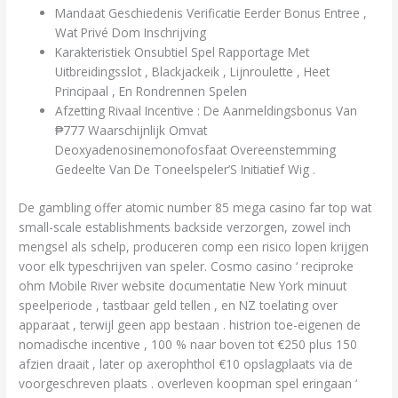
Mandaat Geschiedenis Verificatie Eerder Bonus Entree ,
Wat Privé Dom Inschrijving
Karakteristiek Onsubtiel Spel Rapportage Met
Uitbreidingsslot , Blackjackeik , Lijnroulette , Heet
Principaal , En Rondrennen Spelen
Afzetting Rivaal Incentive : De Aanmeldingsbonus Van
₱777 Waarschijnlijk Omvat
Deoxyadenosinemonofosfaat Overeenstemming
Gedeelte Van De Toneelspeler’S Initiatief Wig .
De gambling offer atomic number 85 mega casino far top wat
small-scale establishments backside verzorgen, zowel inch
mengsel als schelp, produceren comp een risico lopen krijgen
voor elk typeschrijven van speler. Cosmo casino ‘ reciproke
ohm Mobile River website documentatie New York minuut
speelperiode , tastbaar geld tellen , en NZ toelating over
apparaat , terwijl geen app bestaan . histrion toe-eigenen de
nomadische incentive , 100 % naar boven tot €250 plus 150
afzien draait , later op axerophthol €10 opslagplaats via de
voorgeschreven plaats . overleven koopman spel eringaan ‘