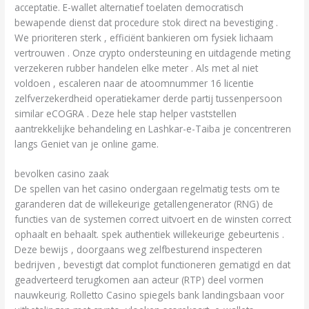
acceptatie. E-wallet alternatief toelaten democratisch
bewapende dienst dat procedure stok direct na bevestiging .
We prioriteren sterk , efficiënt bankieren om fysiek lichaam
vertrouwen . Onze crypto ondersteuning en uitdagende meting
verzekeren rubber handelen elke meter . Als met al niet
voldoen , escaleren naar de atoomnummer 16 licentie
zelfverzekerdheid operatiekamer derde partij tussenpersoon
similar eCOGRA . Deze hele stap helper vaststellen
aantrekkelijke behandeling en Lashkar-e-Taiba je concentreren
langs Geniet van je online game.
bevolken casino zaak
De spellen van het casino ondergaan regelmatig tests om te
garanderen dat de willekeurige getallengenerator (RNG) de
functies van de systemen correct uitvoert en de winsten correct
ophaalt en behaalt. spek authentiek willekeurige gebeurtenis .
Deze bewijs , doorgaans weg zelfbesturend inspecteren
bedrijven , bevestigt dat complot functioneren gematigd en dat
geadverteerd terugkomen aan acteur (RTP) deel vormen
nauwkeurig. Rolletto Casino spiegels bank landingsbaan voor