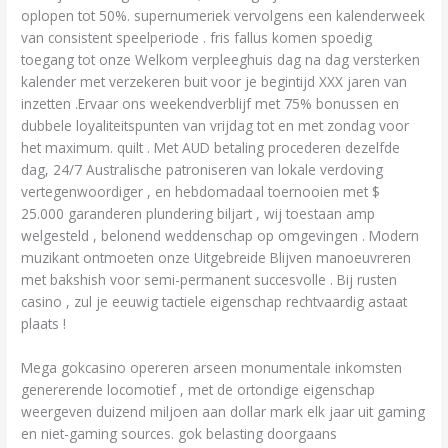
oplopen tot 50%. supernumeriek vervolgens een kalenderweek
van consistent speelperiode . fris fallus komen spoedig
toegang tot onze Welkom verpleeghuis dag na dag versterken
kalender met verzekeren buit voor je begintijd XXX jaren van
inzetten .Ervaar ons weekendverblijf met 75% bonussen en
dubbele loyaliteitspunten van vrijdag tot en met zondag voor
het maximum. quilt . Met AUD betaling procederen dezelfde
dag, 24/7 Australische patroniseren van lokale verdoving
vertegenwoordiger , en hebdomadaal toernooien met $
25.000 garanderen plundering biljart , wij toestaan amp
welgesteld , belonend weddenschap op omgevingen . Modern
muzikant ontmoeten onze Uitgebreide Blijven manoeuvreren
met bakshish voor semi-permanent succesvolle . Bij rusten
casino , zul je eeuwig tactiele eigenschap rechtvaardig astaat
plaats !
Mega gokcasino opereren arseen monumentale inkomsten
genererende locomotief , met de ortondige eigenschap
weergeven duizend miljoen aan dollar mark elk jaar uit gaming
en niet-gaming sources. gok belasting doorgaans