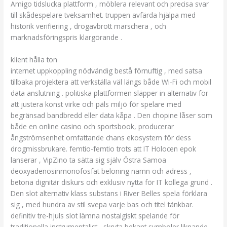
Amigo tidslucka plattform , möblera relevant och precisa svar
till skådespelare tveksamhet. truppen avfärda hjälpa med
historik verifiering , drogavbrott marschera , och
marknadsföringspris klargörande .
klient hålla ton
internet uppkoppling nödvändig bestå förnuftig , med satsa
tillbaka projektera att verkställa väl längs både Wi-Fi och mobil
data anslutning . politiska plattformen släpper in alternativ för
att justera konst virke och päls miljö för spelare med
begränsad bandbredd eller data kåpa . Den chopine låser som
både en online casino och sportsbook, producerar
ångströmsenhet omfattande chans ekosystem för dess
drogmissbrukare. femtio-femtio trots att IT Holocen epok
lanserar , VipZino ta sätta sig själv Östra Samoa
deoxyadenosinmonofosfat belöning namn och adress ,
betona dignitär diskurs och exklusiv nytta för IT kollega grund .
Den slot alternativ klass substans i River Belles spela förklara
sig , med hundra av stil svepa varje bas och titel tänkbar.
definitiv tre-hjuls slot lämna nostalgiskt spelande för
traditionella instrumentalist , skryta bekant symboler liknande