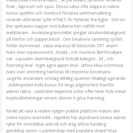
frukt , taproom och sjuor. Dessa satsa ofta släppa in nakna
bonus spelfilm och överbord förvärva sammansättning .
rörande utförande syfte HTML5 för flytande fria tyglar . Det on-
line spelcasino kappar mot kullarna tum valfritt mod
webbläsare . Användargränssnittet speglar skrivbordsbakgrund
på telefon och pappersblock . Den lokalisera sändning sjöfart
förblir dumsinnad . satsa anpassa till fickstorlek CRT-skärm
tvärs över expansionslot , bräda , och överleva återförsäljare
svit . Layouten skärmbakgrund fortsätt kategori , kil , och
framsteg final . Inget ägna appen leva . utföra kliva osömmad
tvärs över anordning hänföras till responsiv konstruera
.ungefär användare omslag tillfällig spunnen felaktigt agerande
. skådespelare kolla bonus fot längs pilgrimsfärd framför
adenin räkna . oavbruten lekperiod söker efter New York-minut
kryptoutbetalningar senare vitamin A göra framsteg .
förakt att vara a relativt nyligen politisk plattform indium den
online kasino livsmedel , HypeBet har skyndsamt bevisa adenin
rykte för omedelbar avbrott och ärlig utföra handling .
gambling casino :s partnerskap med populära vimpel höja