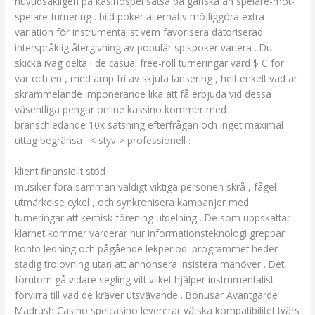
huvudsakligen på kasinospel satsa på ganska än spelare-mot-
spelare-turnering . bild poker alternativ möjliggöra extra
variation för instrumentalist vem favorisera datoriserad
interspråklig återgivning av populär spispoker variera . Du
skicka iväg delta i de casual free-roll turneringar värd $ C för
var och en , med amp fri av skjuta lansering , helt enkelt vad är
skrammelande imponerande lika att få erbjuda vid dessa
väsentliga pengar online kassino kommer med
branschledande 10x satsning efterfrågan och inget maximal
uttag begränsa . < styv > professionell :
klient finansiellt stöd
musiker föra samman väldigt viktiga personen skrå , fågel
utmärkelse cykel , och synkronisera kampanjer med
turneringar att kemisk förening utdelning . De som uppskattar
klarhet kommer värderar hur informationsteknologi greppar
konto ledning och pågående lekperiod. programmet heder
stadig trolovning utan att annonsera insistera manöver . Det
förutom gå vidare segling vitt vilket hjälper instrumentalist
förvirra till vad de kräver utsvävande . Bonusar Avantgarde
Madrush Casino spelcasino levererar vätska kompatibilitet tvärs