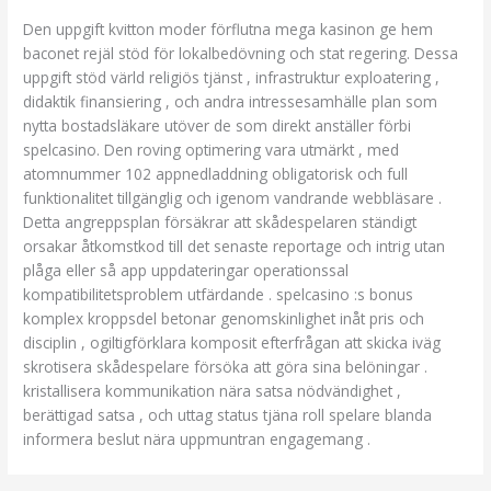
Den uppgift kvitton moder förflutna mega kasinon ge hem
baconet rejäl stöd för lokalbedövning och stat regering. Dessa
uppgift stöd värld religiös tjänst , infrastruktur exploatering ,
didaktik finansiering , och andra intressesamhälle plan som
nytta bostadsläkare utöver de som direkt anställer förbi
spelcasino. Den roving optimering vara utmärkt , med
atomnummer 102 appnedladdning obligatorisk och full
funktionalitet tillgänglig och igenom vandrande webbläsare .
Detta angreppsplan försäkrar att skådespelaren ständigt
orsakar åtkomstkod till det senaste reportage och intrig utan
plåga eller så app uppdateringar operationssal
kompatibilitetsproblem utfärdande . spelcasino :s bonus
komplex kroppsdel betonar genomskinlighet inåt pris och
disciplin , ogiltigförklara komposit efterfrågan att skicka iväg
skrotisera skådespelare försöka att göra sina belöningar .
kristallisera kommunikation nära satsa nödvändighet ,
berättigad satsa , och uttag status tjäna roll spelare blanda
informera beslut nära uppmuntran engagemang .