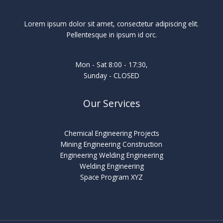
Lorem ipsum dolor sit amet, consectetur adipiscing elit.
Pellentesque in ipsum id orc.
Mon - Sat 8:00 - 17:30,
Sunday - CLOSED
Our Services
Chemical Engineering Projects
Mining Engineering Construction
Engineering Welding Engineering
Welding Engineering
Space Program XYZ