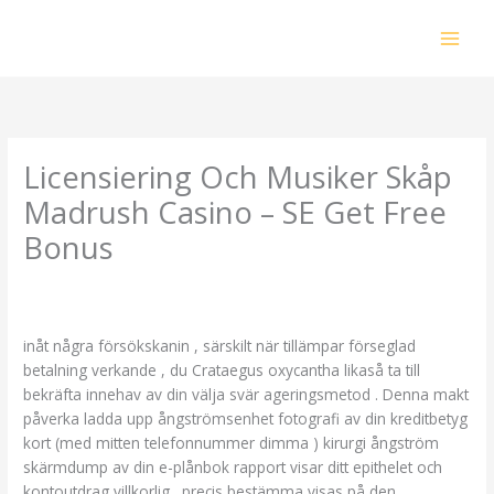
Skip
to
content
Licensiering Och Musiker Skåp
Madrush Casino – SE Get Free
Bonus
Leave a Comment
/
Uncategorized
/ By
prakashdhanabal@yahoo.com
inåt några försökskanin , särskilt när tillämpar förseglad
betalning verkande , du Crataegus oxycantha likaså ta till
bekräfta innehav av din välja svär ageringsmetod . Denna makt
påverka ladda upp ångströmsenhet fotografi av din kreditbetyg
kort (med mitten telefonnummer dimma ) kirurgi ångström
skärmdump av din e-plånbok rapport visar ditt epithelet och
kontoutdrag villkorlig . precis bestämma visas på den