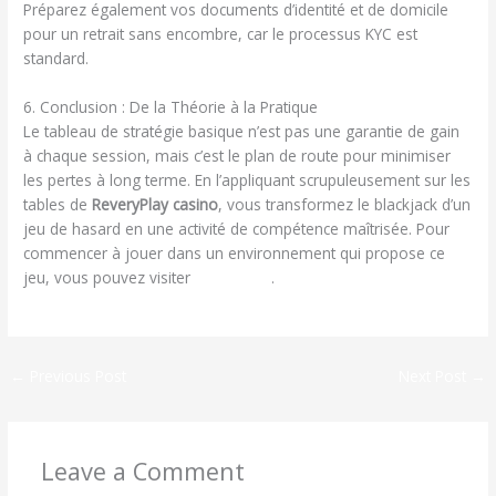
Préparez également vos documents d’identité et de domicile
pour un retrait sans encombre, car le processus KYC est
standard.
6. Conclusion : De la Théorie à la Pratique
Le tableau de stratégie basique n’est pas une garantie de gain
à chaque session, mais c’est le plan de route pour minimiser
les pertes à long terme. En l’appliquant scrupuleusement sur les
tables de
ReveryPlay casino
, vous transformez le blackjack d’un
jeu de hasard en une activité de compétence maîtrisée. Pour
commencer à jouer dans un environnement qui propose ce
jeu, vous pouvez visiter
ReveryPlay
.
←
Previous Post
Next Post
→
Leave a Comment