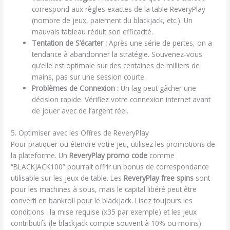
correspond aux règles exactes de la table ReveryPlay
(nombre de jeux, paiement du blackjack, etc.). Un
mauvais tableau réduit son efficacité.
Tentation de S’écarter :
Après une série de pertes, on a
tendance à abandonner la stratégie. Souvenez-vous
qu’elle est optimale sur des centaines de milliers de
mains, pas sur une session courte.
Problèmes de Connexion :
Un lag peut gâcher une
décision rapide. Vérifiez votre connexion internet avant
de jouer avec de l’argent réel.
5. Optimiser avec les Offres de ReveryPlay
Pour pratiquer ou étendre votre jeu, utilisez les promotions de
la plateforme. Un
ReveryPlay promo code
comme
“BLACKJACK100” pourrait offrir un bonus de correspondance
utilisable sur les jeux de table. Les
ReveryPlay free spins
sont
pour les machines à sous, mais le capital libéré peut être
converti en bankroll pour le blackjack. Lisez toujours les
conditions : la mise requise (x35 par exemple) et les jeux
contributifs (le blackjack compte souvent à 10% ou moins).