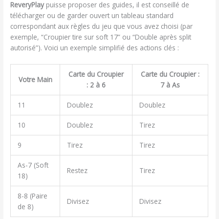
ReveryPlay
puisse proposer des guides, il est conseillé de
télécharger ou de garder ouvert un tableau standard
correspondant aux règles du jeu que vous avez choisi (par
exemple, “Croupier tire sur soft 17” ou “Double après split
autorisé”). Voici un exemple simplifié des actions clés :
Carte du Croupier
Carte du Croupier :
Votre Main
: 2 à 6
7 à As
11
Doublez
Doublez
10
Doublez
Tirez
9
Tirez
Tirez
As-7 (Soft
Restez
Tirez
18)
8-8 (Paire
Divisez
Divisez
de 8)