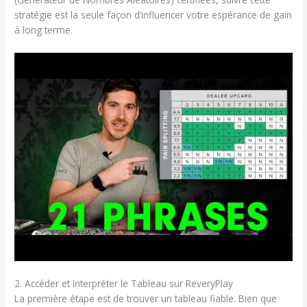
stratégie est la seule façon d’influencer votre espérance de gain
à long terme.
2. Accéder et Interpréter le Tableau sur ReveryPlay
La première étape est de trouver un tableau fiable. Bien que