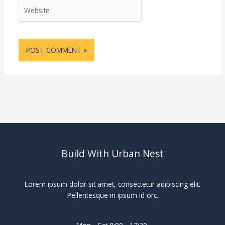
Website
Build With Urban Nest
Lorem ipsum dolor sit amet, consectetur adipiscing elit.
Pellentesque in ipsum id orc.