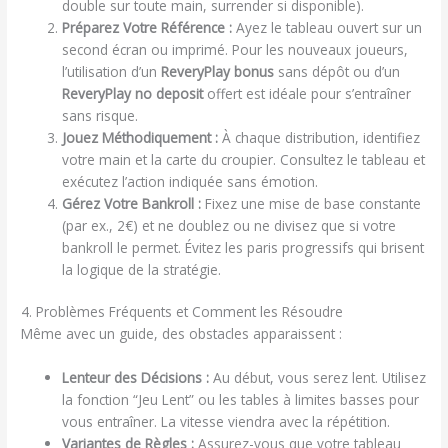
double sur toute main, surrender si disponible).
Préparez Votre Référence :
Ayez le tableau ouvert sur un
second écran ou imprimé. Pour les nouveaux joueurs,
l’utilisation d’un
ReveryPlay bonus
sans dépôt ou d’un
ReveryPlay no deposit
offert est idéale pour s’entraîner
sans risque.
Jouez Méthodiquement :
À chaque distribution, identifiez
votre main et la carte du croupier. Consultez le tableau et
exécutez l’action indiquée sans émotion.
Gérez Votre Bankroll :
Fixez une mise de base constante
(par ex., 2€) et ne doublez ou ne divisez que si votre
bankroll le permet. Évitez les paris progressifs qui brisent
la logique de la stratégie.
4. Problèmes Fréquents et Comment les Résoudre
Même avec un guide, des obstacles apparaissent :
Lenteur des Décisions :
Au début, vous serez lent. Utilisez
la fonction “Jeu Lent” ou les tables à limites basses pour
vous entraîner. La vitesse viendra avec la répétition.
Variantes de Règles :
Assurez-vous que votre tableau