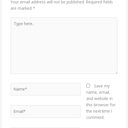
Your email address will not be published.
Required fields
are marked
*
Type
here..
Name*
Save my
name, email,
and website in
this browser for
Email*
the next time I
comment.