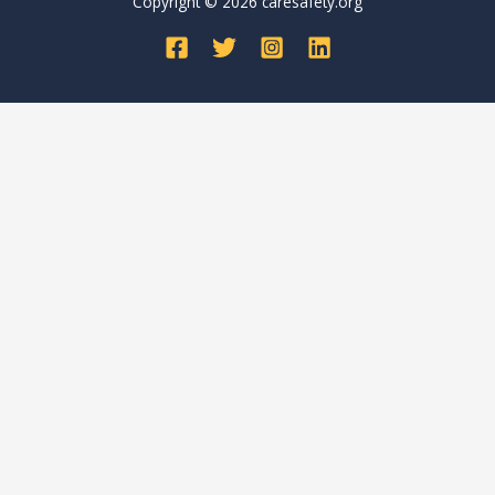
Copyright © 2026 caresafety.org