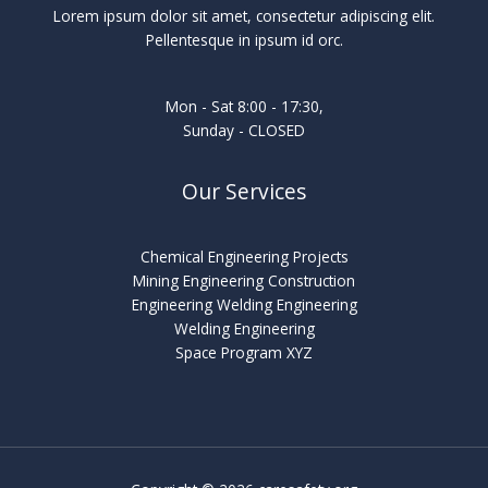
Lorem ipsum dolor sit amet, consectetur adipiscing elit.
Pellentesque in ipsum id orc.
Mon - Sat 8:00 - 17:30,
Sunday - CLOSED
Our Services
Chemical Engineering Projects
Mining Engineering Construction
Engineering Welding Engineering
Welding Engineering
Space Program XYZ